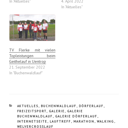
In "Aktuelles"
4. April 2022
In "Aktuelles"
TV Flerke mit vielen
Topleistungen beim
Geithelauf in Uentrop
21. September 2022
In "Buchenwaldlauf"
KATEGORIEN
AKTUELLES
,
BUCHENWALDLAUF
,
DÖRFERLAUF
,
FREIZEITSPORT
,
GALERIE
,
GALERIE
BUCHENWALDLAUF
,
GALERIE DÖRFERLAUF
,
INTERNETSEITE
,
LAUFTREFF
,
MARATHON
,
WALKING
,
WELVERCROSSLAUF