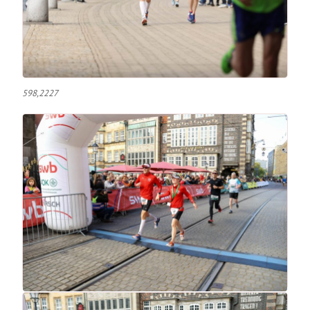
598,2227