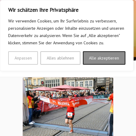
Zum
Wir schätzen Ihre Privatsphäre
Inhalt
springen
Wir verwenden Cookies, um Ihr Surferlebnis zu verbessern,
personalisierte Anzeigen oder Inhalte einzusetzen und unseren
TV FLERKE/WELVER 1928
Datenverkehr zu analysieren. Wenn Sie auf „Alle akzeptieren"
klicken, stimmen Sie der Anwendung von Cookies zu.
E.V.
Mein Verein – Bei uns bewegt sich was!
Anpassen
Alles ablehnen
Alle akzeptieren
Menü