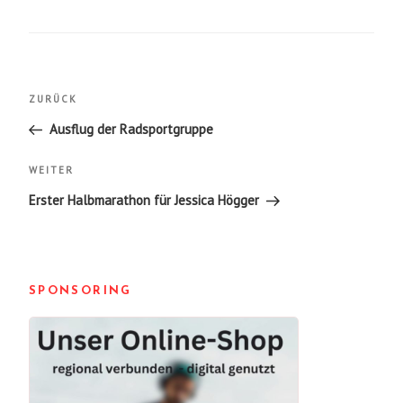
Beitragsnavigation
Vorheriger
ZURÜCK
Beitrag
Ausflug der Radsportgruppe
Nächster
WEITER
Beitrag
Erster Halbmarathon für Jessica Högger
SPONSORING