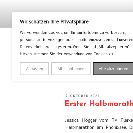
Zum
Inhalt
springen
Wir schätzen Ihre Privatsphäre
Wir verwenden Cookies, um Ihr Surferlebnis zu verbessern,
Startseite
Unsere News
personalisierte Anzeigen oder Inhalte einzusetzen und unsere
Datenverkehr zu analysieren. Wenn Sie auf „Alle akzeptieren"
klicken, stimmen Sie der Anwendung von Cookies zu.
Anpassen
Alles ablehnen
Alle akzeptieren
KATEGORIE:
WALKING
VERÖFFENTLICHT
5. OKTOBER 2022
AM
Erster Halbmarath
Jessica Högger vom TV Fler
Halbmarathon am Phönixsee. Die