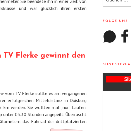
enmeter. Sie beendete ihn in einer Zeit von
nach:
rsklasse und war glücklich ihren ersten
FOLGE UNS
WhatsApp
Facebo
m TV Flerke gewinnt den
SILVESTERLA
Sil
low vom TV Flerke sollte es am vergangenen
er erfolgreichen Mitteldistanz in Duisburg
5 km werden. Sie wollten mal „nur“ Laufen.
p unter 03.30 Stunden angepeilt. Überrascht
ilometern das Fahrrad der drittplatzierten