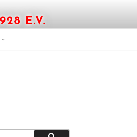
28 E.V.
G