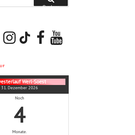
Suchen
ok
Instagram
TikTok
Facebook
YouTube
UF
vesterlauf Werl-Soest
31. Dezember 2026
Noch
4
Monate.