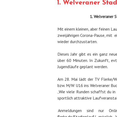
1. Welveraner Sta
1. Welveraner S
Mit einem kleinen, aber feinen La
zweijährigen Corona-Pause, mit e
wieder durchzustarten.
Dieses Jahr gibt es ein ganz neu
über 60 Minuten. In Zukunft, evt
Jugendläufe geplant werden.
Am 28. Mai lädt der TV Flerke/
bzw. M/W U16 ins Welveraner Buch
„Wie viele Runden schaffst du in
sportlich attraktive Laufveransta
Anmeldungen sind nur On
flerke.de/Stadionlauf/
möglich. W