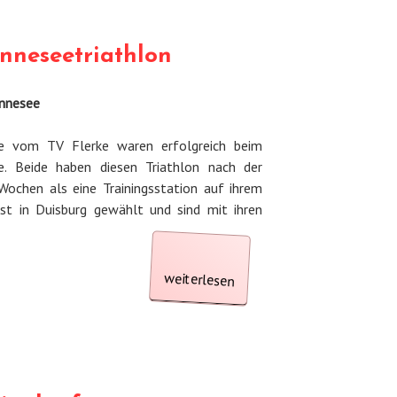
und
nneseetriathlon
Lauf
in
ennesee
Salzkotten“
e vom TV Flerke waren erfolgreich beim
. Beide haben diesen Triathlon nach der
Wochen als eine Trainingsstation auf ihrem
 in Duisburg gewählt und sind mit ihren
„TV
Flerke
weiterlesen
beim
Henneseetriathlon“