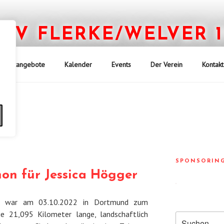
TV FLERKE/WELVER 19
Mein Verein – Bei uns bewegt sich was!
Sportangebote
Kalender
Events
Der Verein
Kontakt
n
SPONSORIN
on für Jessica Högger
ke war am 03.10.2022 in Dortmund zum
 21,095 Kilometer lange, landschaftlich
Suchen