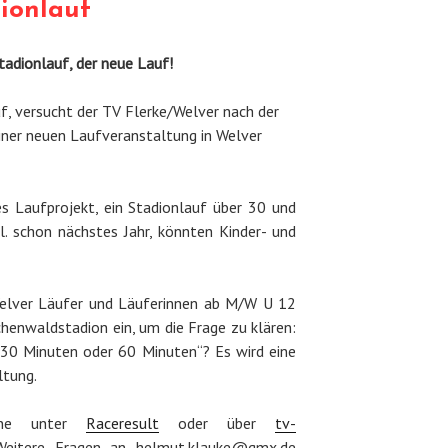
dionlauf
tadionlauf, der neue Lauf!
uf, versucht der TV Flerke/Welver nach der
iner neuen Laufveranstaltung in Welver
es Laufprojekt, ein Stadionlauf über 30 und
l. schon nächstes Jahr, könnten Kinder- und
Welver Läufer und Läuferinnen ab M/W U 12
enwaldstadion ein, um die Frage zu klären:
 30 Minuten oder 60 Minuten“? Es wird eine
ltung.
line unter
Raceresult
oder über
tv-
eitere Fragen an helmut.klauke@gmx.de