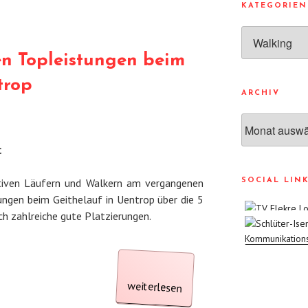
KATEGORIEN
Kategorien
len Topleistungen beim
trop
ARCHIV
Archiv
t
tiven Läufern und Walkern am vergangenen
SOCIAL LIN
ngen beim Geithelauf in Uentrop über die 5
ch zahlreiche gute Platzierungen.
„TV
Flerke
vielen
Topleistungen
Geithelauf
weiterlesen