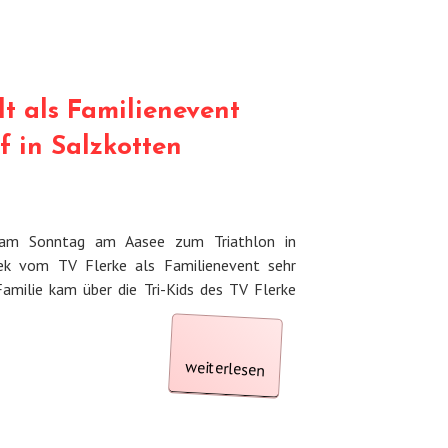
mit
beim
lt als Familienevent
in
 in Salzkotten
Uentrop“
 am Sonntag am Aasee zum Triathlon in
ek vom TV Flerke als Familienevent sehr
Familie kam über die Tri-Kids des TV Flerke
„Triathlon
Bocholt
Familienevent
SAMbase-
weiterlesen
in
als