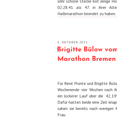
sehr schöne Stecke bot einige Höh
02.28.41 als 47. in ihrer Alte
Halbmarathon beendet zu haben.
VERÖFFENTLICHT
5. OKTOBER 2022
AM
Brigitte Bülow vo
Marathon Bremen
Für René Prünte und Brigitte Bü
Wochenende vier Wochen nach ihr
ein lockerer Lauf über die 42,19
Dafür hatten beide eine Zeit knap
sahen sie bereits nach wenigen K
Frau.