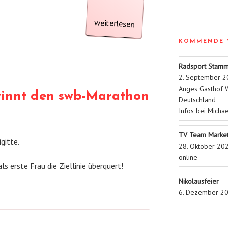
„Brigitte
Bülow
Flerke
gewinnt
Marathon
weiterlesen
KOMMENDE 
vom
TV
Radsport Stamm
2. September 2
Anges Gasthof W
winnt den swb-Marathon
den
Deutschland
Infos bei Micha
Bremen“
TV Team Market
itte.
28. Oktober 20
online
ls erste Frau die Ziellinie überquert!
Nikolausfeier
6. Dezember 2