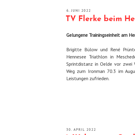
VERÖFFENTLICHT
6. JUNI 2022
AM
TV Flerke beim He
Gelungene Trainingseinheit am H
Brigitte Bülow und René Prünt
Hennesee Triathlon in Meschede
Sprintdistanz in Oelde vor zwei 
Weg zum Ironman 70.3 im August
Leistungen zufrieden.
VERÖFFENTLICHT
30. APRIL 2022
AM