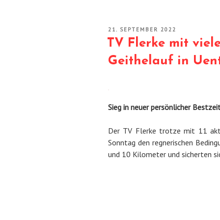
VERÖFFENTLICHT
21. SEPTEMBER 2022
AM
TV Flerke mit vie
Geithelauf in Uen
Sieg in neuer persönlicher Bestzei
Der TV Flerke trotze mit 11 ak
Sonntag den regnerischen Bedingu
und 10 Kilometer und sicherten si