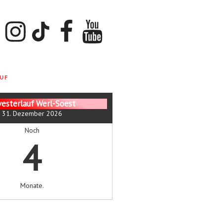
ok
Instagram
TikTok
Facebook
YouTube
UF
vesterlauf Werl-Soest
31. Dezember 2026
Noch
4
Monate.