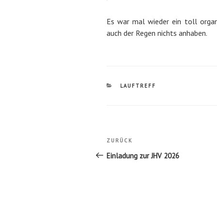
Es war mal wieder ein toll orga
auch der Regen nichts anhaben.
KATEGORIEN
LAUFTREFF
Beitragsnavigatio
Vorheriger
ZURÜCK
Beitrag
Einladung zur JHV 2026