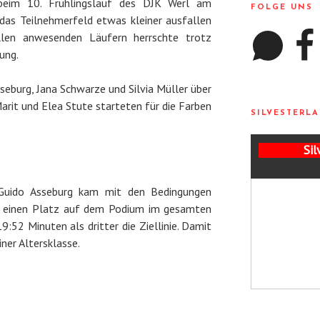
beim 10. Frühlingslauf des DJK Werl am
FOLGE UNS
as Teilnehmerfeld etwas kleiner ausfallen
WhatsApp
Facebo
llen anwesenden Läufern herrschte trotz
ung.
seburg, Jana Schwarze und Silvia Müller über
Marit und Elea Stute starteten für die Farben
SILVESTERLA
Sil
Guido Asseburg kam mit den Bedingungen
ch einen Platz auf dem Podium im gesamten
9:52 Minuten als dritter die Ziellinie. Damit
iner Altersklasse.