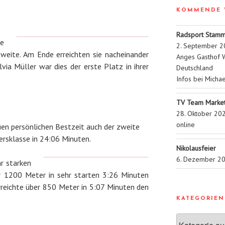
KOMMENDE 
Radsport Stamm
ze
2. September 2
tweite. Am Ende erreichten sie nacheinander
Anges Gasthof W
lvia Müller war dies der erste Platz in ihrer
Deutschland
Infos bei Micha
TV Team Market
28. Oktober 20
online
uen persönlichen Bestzeit auch der zweite
tersklasse in 24:06 Minuten.
Nikolausfeier
6. Dezember 2
r starken
r 1200 Meter in sehr starten 3:26 Minuten
rreichte über 850 Meter in 5:07 Minuten den
KATEGORIEN
Kategorien