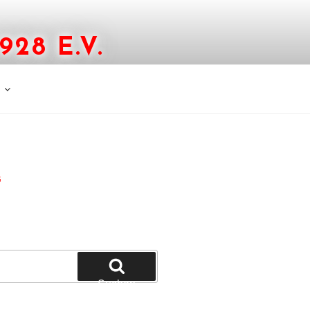
28 E.V.
G
Suchen