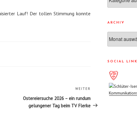
nisierter Lauf! Der tollen Stimmung konnte
ARCHIV
Archiv
SOCIAL LIN
n
WEITER
Nächster
Beitrag
Ostereiersuche 2026 – ein rundum
gelungener Tag beim TV Flerke