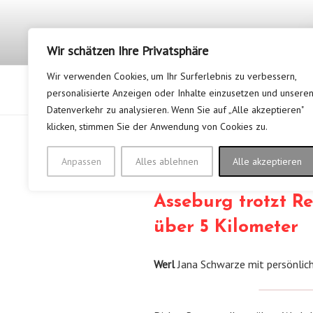
Zum
Inhalt
springen
Wir schätzen Ihre Privatsphäre
Wir verwenden Cookies, um Ihr Surferlebnis zu verbessern,
Startseite
Unsere News
personalisierte Anzeigen oder Inhalte einzusetzen und unsere
Datenverkehr zu analysieren. Wenn Sie auf „Alle akzeptieren"
klicken, stimmen Sie der Anwendung von Cookies zu.
Anpassen
Alles ablehnen
Alle akzeptieren
VERÖFFENTLICHT
31. MÄRZ 2026
VON
BRIGITTE
AM
Asseburg trotzt R
über 5 Kilometer
Werl
Jana Schwarze mit persönlich