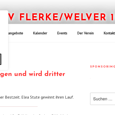
TV FLERKE/WELVER 19
Mein Verein – Bei uns bewegt sich was!
Sportangebote
Kalender
Events
Der Verein
Kontakt
n
SPONSORIN
egen und wird dritter
Suchen
er Bestzeit. Elea Stute gewinnt ihren Lauf.
nach: