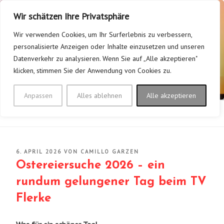
Zum
Wir schätzen Ihre Privatsphäre
Inhalt
springen
Wir verwenden Cookies, um Ihr Surferlebnis zu verbessern,
personalisierte Anzeigen oder Inhalte einzusetzen und unseren
TV FLERKE/WELVER 1928
Datenverkehr zu analysieren. Wenn Sie auf „Alle akzeptieren"
klicken, stimmen Sie der Anwendung von Cookies zu.
E.V.
Mein Verein – Bei uns bewegt sich was!
Anpassen
Alles ablehnen
Alle akzeptieren
Menü
VERÖFFENTLICHT
6. APRIL 2026
VON
CAMILLO GARZEN
AM
Ostereiersuche 2026 – ein
rundum gelungener Tag beim TV
Flerke