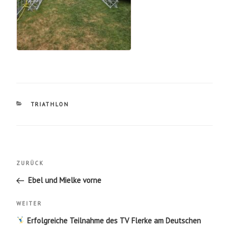
KATEGORIEN
TRIATHLON
Beitragsnavigation
Vorheriger
ZURÜCK
Beitrag
Ebel und Mielke vorne
Nächster
WEITER
Beitrag
Erfolgreiche Teilnahme des TV Flerke am Deutschen