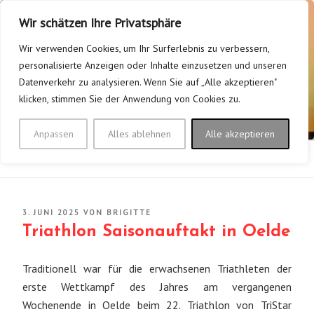
Zum
Wir schätzen Ihre Privatsphäre
Inhalt
springen
Wir verwenden Cookies, um Ihr Surferlebnis zu verbessern,
personalisierte Anzeigen oder Inhalte einzusetzen und unseren
TV FLERKE/WELVER 1928
Datenverkehr zu analysieren. Wenn Sie auf „Alle akzeptieren"
klicken, stimmen Sie der Anwendung von Cookies zu.
E.V.
Mein Verein – Bei uns bewegt sich was!
Anpassen
Alles ablehnen
Alle akzeptieren
Menü
VERÖFFENTLICHT
3. JUNI 2025
VON
BRIGITTE
AM
Triathlon Saisonauftakt in Oelde
Traditionell war für die erwachsenen Triathleten der
erste Wettkampf des Jahres am vergangenen
Wochenende in Oelde beim 22. Triathlon von TriStar