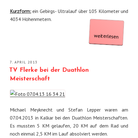
Kurzform:
ein Gebirgs- Ultralauf über 105 Kilometer und
4034 Höhenmetern.
„Ultra
Mallorca
weiterlesen
Serra
de
VERÖFFENTLICHT
7. APRIL 2013
Tramuntana“
AM
TV Flerke bei der Duathlon
Meisterschaft
Michael Meyknecht und Stefan Lepper waren am
07.04.2013 in Kalkar bei den Duathlon Meisterschaften.
Es mussten 5 KM gelaufen, 20 KM auf dem Rad und
noch einmal 2,5 KM im Lauf absolviert werden.