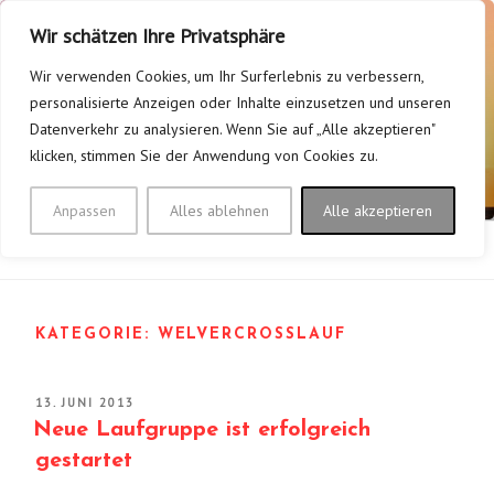
Zum
Wir schätzen Ihre Privatsphäre
Inhalt
springen
Wir verwenden Cookies, um Ihr Surferlebnis zu verbessern,
personalisierte Anzeigen oder Inhalte einzusetzen und unseren
TV FLERKE/WELVER 1928
Datenverkehr zu analysieren. Wenn Sie auf „Alle akzeptieren"
klicken, stimmen Sie der Anwendung von Cookies zu.
E.V.
Mein Verein – Bei uns bewegt sich was!
Anpassen
Alles ablehnen
Alle akzeptieren
Menü
KATEGORIE:
WELVERCROSSLAUF
VERÖFFENTLICHT
13. JUNI 2013
AM
Neue Laufgruppe ist erfolgreich
gestartet