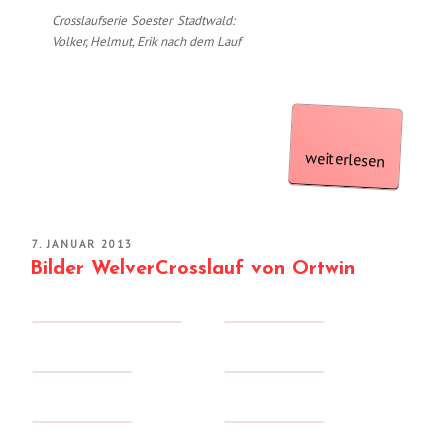
Crosslaufserie Soester Stadtwald:
Volker, Helmut, Erik nach dem Lauf
„Crosslaufserie
Soester
weiterlesen
Stadtwald“
VERÖFFENTLICHT
7. JANUAR 2013
AM
Bilder WelverCrosslauf von Ortwin