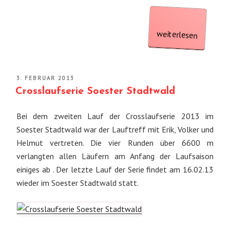
„TV
Flerke
Duathlon
weiterlesen
bei
der
VERÖFFENTLICHT
3. FEBRUAR 2013
AM
Crosslaufserie Soester Stadtwald
Meisterschaft“
Bei dem zweiten Lauf der Crosslaufserie 2013 im
Soester Stadtwald war der Lauftreff mit Erik, Volker und
Helmut vertreten. Die vier Runden über 6600 m
verlangten allen Läufern am Anfang der Laufsaison
einiges ab . Der letzte Lauf der Serie findet am 16.02.13
wieder im Soester Stadtwald statt.