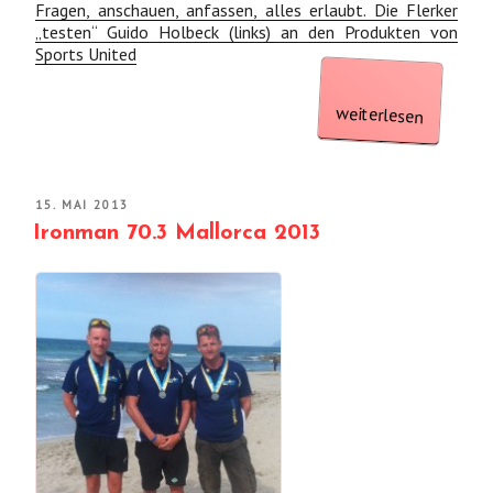
Fragen, anschauen, anfassen, alles erlaubt. Die Flerker
„testen“ Guido Holbeck (links) an den Produkten von
Sports United
„Gesundheit
weiterlesen
und
Leistungssteigerung“
VERÖFFENTLICHT
15. MAI 2013
AM
Ironman 70.3 Mallorca 2013