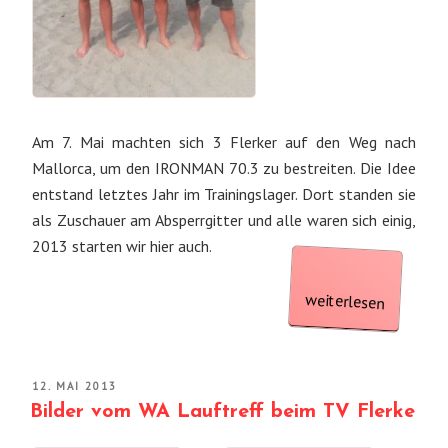
Am 7. Mai machten sich 3 Flerker auf den Weg nach
Mallorca, um den IRONMAN 70.3 zu bestreiten. Die Idee
entstand letztes Jahr im Trainingslager. Dort standen sie
als Zuschauer am Absperrgitter und alle waren sich einig,
2013 starten wir hier auch.
„Ironman
Mallorca
weiterlesen
70.3
2013“
VERÖFFENTLICHT
12. MAI 2013
AM
Bilder vom WA Lauftreff beim TV Flerke