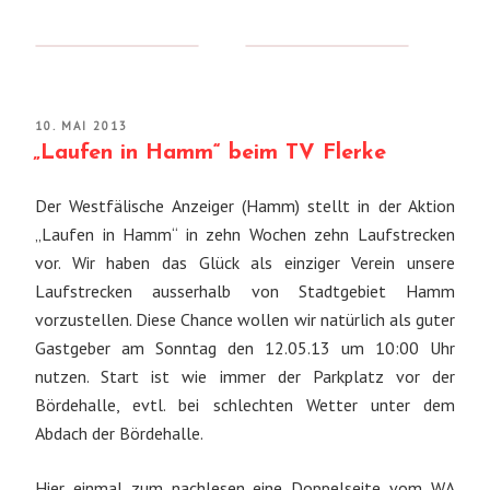
VERÖFFENTLICHT
10. MAI 2013
AM
„Laufen in Hamm“ beim TV Flerke
Der Westfälische Anzeiger (Hamm) stellt in der Aktion
„Laufen in Hamm“ in zehn Wochen zehn Laufstrecken
vor. Wir haben das Glück als einziger Verein unsere
Laufstrecken ausserhalb von Stadtgebiet Hamm
vorzustellen. Diese Chance wollen wir natürlich als guter
Gastgeber am Sonntag den 12.05.13 um 10:00 Uhr
nutzen. Start ist wie immer der Parkplatz vor der
Bördehalle, evtl. bei schlechten Wetter unter dem
Abdach der Bördehalle.
Hier einmal zum nachlesen eine Doppelseite vom WA